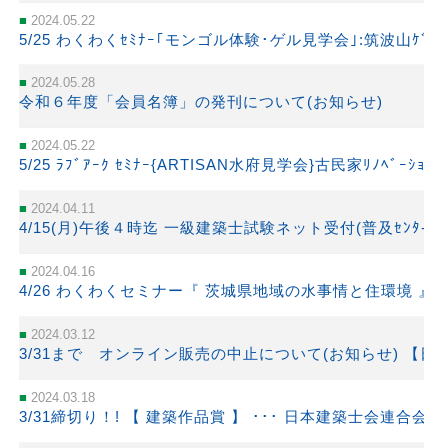
2024.05.22
5/25 わくわくｾﾐﾅｰ｢モンゴル体験･ゲル見学会｣:筑波山ｹﾞﾙｸ
2024.05.28
令和６年度「会員名簿」の発刊について(お知らせ)
2024.05.22
5/25 ﾗﾌﾞｱｰｸ ｾﾐﾅｰ{ARTISAN水府見学会}古民家ﾘﾉﾍﾞｰｼ
2024.04.11
4/15(月)午後４時迄 一級建築士試験ネット受付(普及ｾﾝﾀ-)
2024.04.16
4/26 わくわくセミナー『 茨城県地域の水事情と住環境 』1
2024.03.12
3/31まで オンライン販売の中止について(お知らせ) 【
2024.03.18
3/31締切り！! 【 建築作品賞 】 ･･･ 日本建築士会連合会