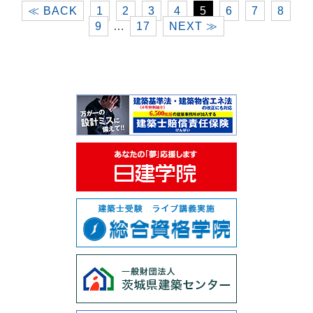
≪ BACK
1
2
3
4
5
6
7
8
9
…
17
NEXT ≫