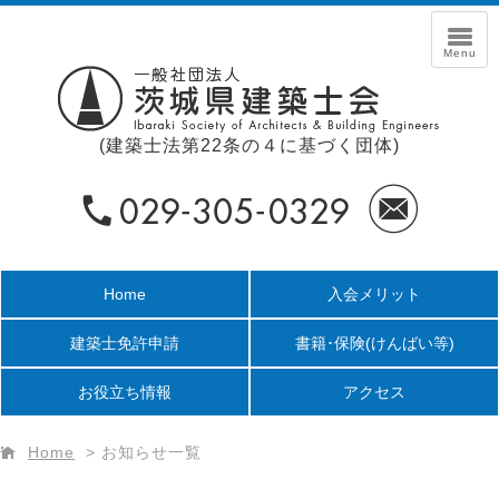
(建築士法第22条の４に基づく団体)
Home
入会メリット
建築士免許申請
書籍･保険
(けんばい等)
お役立ち情報
アクセス
Home
>
お知らせ一覧