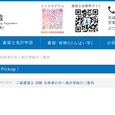
インスタグラム
建築士会携帯サイト
茨城
営業
体)
メ
建築士免許申請
お
書籍･保険
(けんばい等)
 合格者の方へ免許登録のご案内
Pickup！
017.12.07
二級建築士 試験 合格者の方へ免許登録のご案内