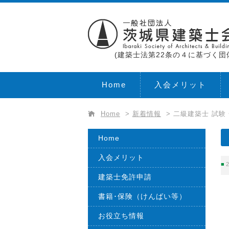
(建築士法第22条の４に基づく団
Home
入会メリット
Home
>
新着情報
>
二級建築士 試験
Home
入会メリット
2
建築士免許申請
書籍･保険（けんばい等）
お役立ち情報