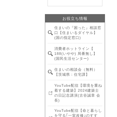
お役立ち情報
住まいの『困った』相談窓
口【住まいるダイヤル】
(国の指定窓口)
消費者ホットライン【
188(いやや) 局番無し】
(国民生活センター)
住まいの相談会（無料）
【茨城県：住宅課】
YouTube配信【環境を重ね
着する建築】2024建築士
の日記念講演(古谷誠章 会
長)
YouTube配信【命と暮らし
を守る｢一室改修｣のすす