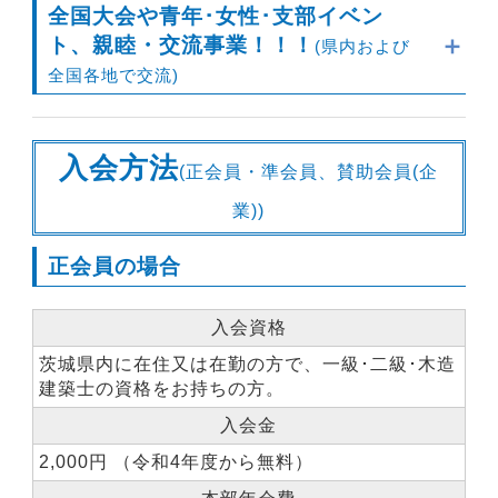
全国大会や青年･女性･支部イベン
ト、親睦・交流事業！！！
(県内および
全国各地で交流)
入会方法
(正会員・準会員、賛助会員(企
業))
正会員の場合
入会資格
・全国の建築士がー堂に集まる大会への参加
2024年 鹿児島大会、
2025年 おおさか大会（万
茨城県内に在住又は在勤の方で、一級･二級･木造
博）
、
2026年 ぐんま大会
、2027年 香川大会、
建築士の資格をお持ちの方。
2028年 岩手大会
入会金
2,000円 （令和4年度から無料）