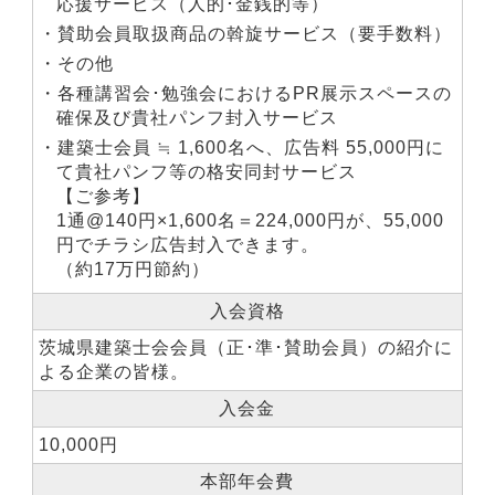
応援サービス（人的･金銭的等）
・賛助会員取扱商品の斡旋サービス（要手数料）
・その他
・各種講習会･勉強会におけるPR展示スペースの
確保及び貴社パンフ封入サービス
・建築士会員 ≒ 1,600名へ、広告料 55,000円に
て貴社パンフ等の格安同封サービス
【ご参考】
1通@140円×1,600名＝224,000円が、55,000
円でチラシ広告封入できます。
（約17万円節約）
入会資格
茨城県建築士会会員（正･準･賛助会員）の紹介に
よる企業の皆様。
入会金
10,000円
本部年会費