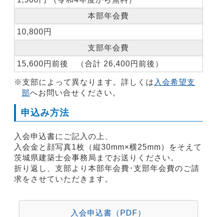
・体験学習や、年に1･2回見学会（過去には穂積家
本部年会費
住宅･群馬県館林美術館等）
・女性部会報「アイ･ラル･ネットワーク」の発行
10,800円
（年3回）・新年会（お食事会･企画会）など、
支部年会費
様々な初歩的･実践的活動を行っています。
15,600円前後 （合計 26,400円前後）
※支部によって異なります。詳しくは
入会希望支
部
へお問い合せください。
・例年、家族自由参加で、
日帰りの格安ツアー
（建物見学など）
への参加
申込み方法
入会申込書にご記入の上、
入会金と顔写真1枚（縦30mm×横25mm）をそえて
茨城県建築士会事務局までお送りください。
・賀詞交換会や納涼会、懇親会・
ゴルフ大会
（毎
折り返し、支部より本部年会費･支部年会費のご請
年、会員100名からの参加があり盛大に開催）
求をさせていただきます。
・
ボウリング大会
（毎年、個人戦、団体戦（4名）
を開催）など
入会申込書（PDF）