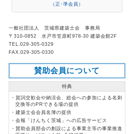
（正･準会員）
・スキー･ハイキング･バーベキュー、ボーリング
大会、忘・新年会、懇親会など
・建築法規勉強会･研修見学会･研修視察旅行･木工
一般社団法人 茨城県建築士会 事務局
教室、産業祭出展など
〒310-0852 水戸市笠原町978-30 建築会館2F
・雑学研修会、アスベスト勉強会、建築セミナ
TEL.029-305-0329
ー、まちづくり事業、ワークショップなど
FAX.029-305-0330
賛助会員について
・全国大会参加の助成金
・結婚祝い金 3万円
特典
・弔意及び見舞金、表彰祝意など
・賀詞交歓会や納涼会、総会への参加による名刺
交換等のPRできる場の提供
・建築士会会員名簿の提供
・会報「けんちく茨城」への広告サービス
・賛助会員部会の創設による事業主等の事業推進