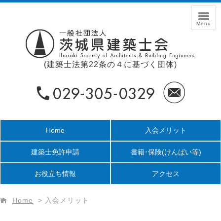
(建築士法第22条の４に基づく団体)
Home
入会メリット
建築士免許申請
書籍･保険
(けんばい等)
お役立ち情報
アクセス
Home
>
入会メリット