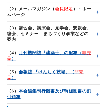
けんばい『建築士賠償責任補償』
（2）メールマガジン（
会員限定
）・ホー
ムページ
「勤務建築士用」を創設
「建築士
（3）講習会、講演会、見学会、懇親会、
を探そう」net（有料）格安の会員限定サービ
こうばい『工事総合補償』
総会、セミナー、まちづくり事業などの
ス
案内
建築士の「定期講習」（3年に1度）
応急危険
トータルサポート（団体総合生活補償保険）
（4）
月刊機関誌『建築士』の配布（
非売
度判定士養成講習会（5年毎に更新）
品
）
木造住宅耐震診断士養成講習（5年に1度）
既
存住宅状況調査技術者講習（3年に1度）
会員限定
茨城県知事指定「建築士会 技術講習会」（5年
（5）
会報誌 『けんちく茨城』（
非売
に1度）
「監理技術者」講習（5年に1度）
品
）
会員限定
会員限定のセミナーも
（6）
本会編集刊行図書及び斡旋図書の割
引頒布