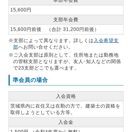
本部年会費
・関ブロ青年大会への参加
（2023年 新潟大会、2024年 千葉大会、
2025年
15,600円
東京大会
）
支部年会費
・一級製図課題現場見学会
15,600円前後 （合計 31,200円前後）
・とうかい子供キャンパス出展「おうち模型でま
ちづくり」
※支部によって異なります。詳しくは
入会希望支
・研修旅行･親睦会・青年フェイスブックやチャッ
部
へお問い合せください。
トワーク
※ご入会支部は原則として、住所地または勤務地
・全国青年委員会セッションへの参加など、色々
の管轄支部となりますが、友人･知人などの関係
と楽しい企画が盛りだくさんです。
で23支部どこでも選べます。
準会員の場合
・全国女性建築士連絡協議会への参加（2023年 石
入会資格
川大会、2024年 東京大会、
2025年 山形大会
）
茨城県内に在住又は在勤の方で、建築士の資格を
・
わくわくセミナー、ラブアークセミナー（毎月
取得しようとしている方等。
開催）
（建築インボイス制度、木造の改修について、成
入会金
約単価アップ、WEB／SNSマーケティング等）
1,500円 （令和4年度から無料）