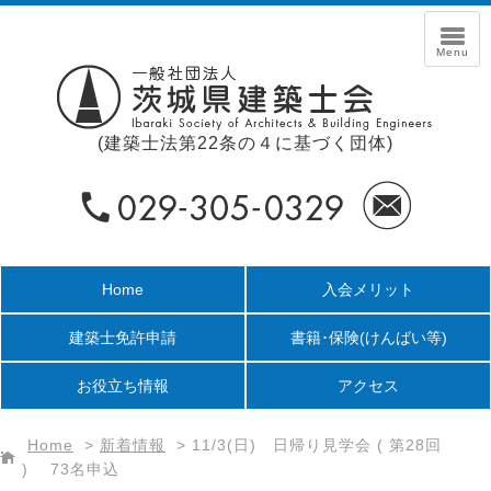
(建築士法第22条の４に基づく団体)
Home
入会メリット
建築士免許申請
書籍･保険
(けんばい等)
お役立ち情報
アクセス
Home
>
新着情報
>
11/3(日) 日帰り見学会 ( 第28回
) 73名申込