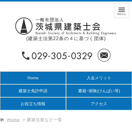
(建築士法第22条の４に基づく団体)
Home
入会メリット
建築士免許申請
書籍･保険
(けんばい等)
お役立ち情報
アクセス
Home
>
建築法規など一覧