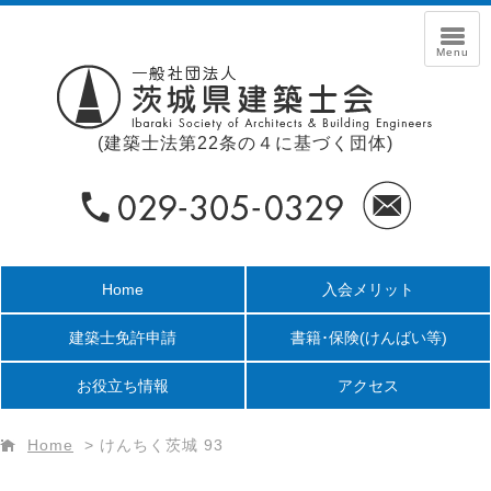
(建築士法第22条の４に基づく団体)
Home
入会メリット
建築士免許申請
書籍･保険
(けんばい等)
お役立ち情報
アクセス
Home
>
けんちく茨城 93