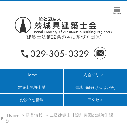
(建築士法第22条の４に基づく団体)
Home
入会メリット
建築士免許申請
書籍･保険
(けんばい等)
お役立ち情報
アクセス
Home
>
新着情報
>
二級建築士【設計製図の試験】課
題