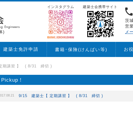
インスタグラム
建築士会携帯サイト
茨城
営業
体)
メ
建築士免許申請
お
書籍･保険
(けんばい等)
定期講習 】 ( 8/31 締切 )
Pickup！
017.08.21
9/15 建築士【 定期講習 】 ( 8/31 締切 )