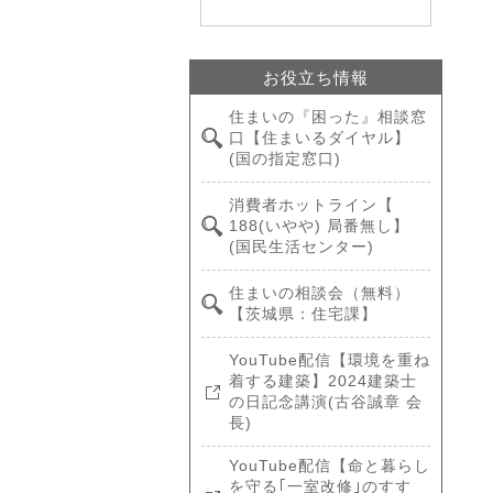
お役立ち情報
住まいの『困った』相談窓
口【住まいるダイヤル】
(国の指定窓口)
消費者ホットライン【
188(いやや) 局番無し】
(国民生活センター)
住まいの相談会（無料）
【茨城県：住宅課】
YouTube配信【環境を重ね
着する建築】2024建築士
の日記念講演(古谷誠章 会
長)
YouTube配信【命と暮らし
を守る｢一室改修｣のすす