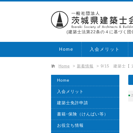
(建築士法第22条の４に基づく団
Home
入会メリット
Home
>
新着情報
>
9/15 建築士【 
Home
入会メリット
2
建築士免許申請
書籍･保険（けんばい等）
お役立ち情報