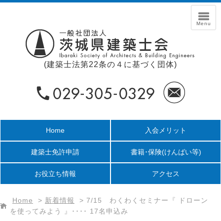
(建築士法第22条の４に基づく団体)
Home
入会メリット
建築士免許申請
書籍･保険
(けんばい等)
お役立ち情報
アクセス
Home
>
新着情報
>
7/15 わくわくセミナー『 ドローン
を使ってみよう 』････ 17名申込み