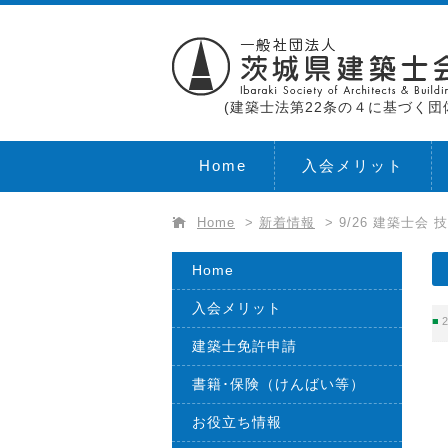
(建築士法第22条の４に基づく団
Home
入会メリット
Home
>
新着情報
>
9/26 建築士会
Home
入会メリット
2
建築士免許申請
書籍･保険（けんばい等）
お役立ち情報