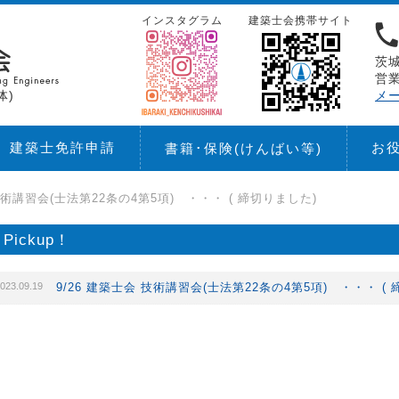
インスタグラム
建築士会携帯サイト
茨城
営業
体)
メ
建築士免許申請
お
書籍･保険
(けんばい等)
 技術講習会(士法第22条の4第5項) ・・・ ( 締切りました)
Pickup！
023.09.19
9/26 建築士会 技術講習会(士法第22条の4第5項) ・・・ (