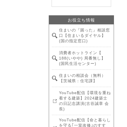
お役立ち情報
住まいの『困った』相談窓
口【住まいるダイヤル】
(国の指定窓口)
消費者ホットライン【
188(いやや) 局番無し】
(国民生活センター)
住まいの相談会（無料）
【茨城県：住宅課】
YouTube配信【環境を重ね
着する建築】2024建築士
の日記念講演(古谷誠章 会
長)
YouTube配信【命と暮らし
を守る｢一室改修｣のすす