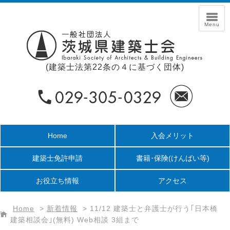
(建築士法第22条の４に基づく団体)
Home
入会メリット
建築士免許申請
書籍･保険
(けんばい等)
お役立ち情報
アクセス
Home
>
新着情報
>
11/12 建築士と弁護士が行う｢日本橋
建築相談会｣(無料) Web相談 3組まで