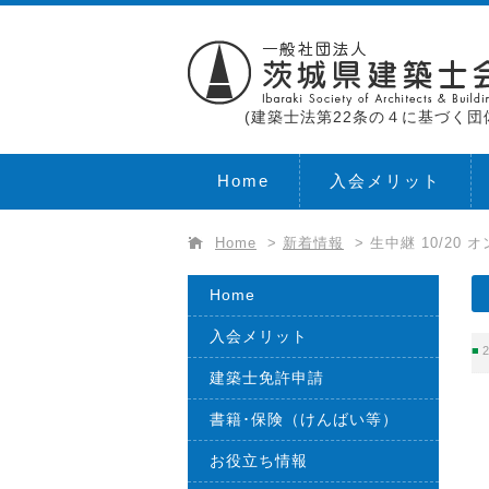
(建築士法第22条の４に基づく団
Home
入会メリット
Home
>
新着情報
>
生中継 10/20 
Home
入会メリット
2
建築士免許申請
書籍･保険（けんばい等）
お役立ち情報