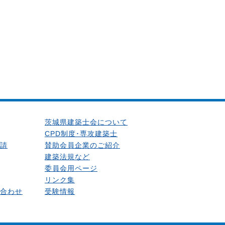
茨城県建築士会について
CPD制度･専攻建築士
請
賛助会員企業のご紹介
建築法規など
委員会用ページ
リンク集
合わせ
受験情報