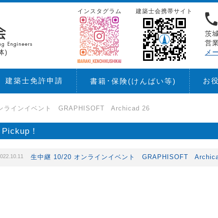
インスタグラム
建築士会携帯サイト
茨城
営業
体)
メ
建築士免許申請
お
書籍･保険
(けんばい等)
オンラインイベント GRAPHISOFT Archicad 26
Pickup！
022.10.11
生中継 10/20 オンラインイベント GRAPHISOFT Archica