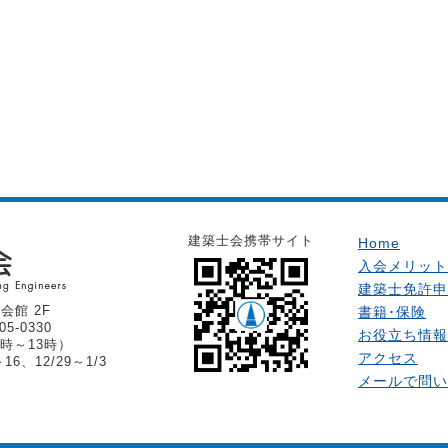
建築士会携帯サイト
Home
入会メリット
建築士免許申
会館 2F
書籍･保険
05-0330
お役立ち情報
時～13時）
アクセス
6、12/29～1/3
メールで問い