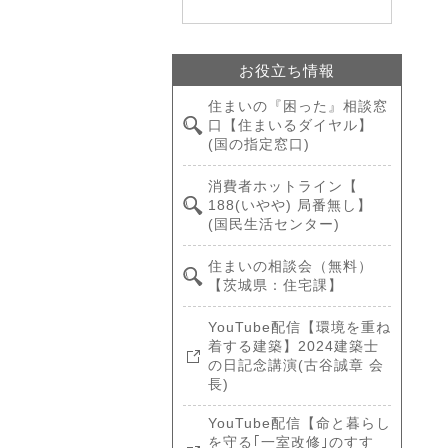
お役立ち情報
住まいの『困った』相談窓
口【住まいるダイヤル】
(国の指定窓口)
消費者ホットライン【
188(いやや) 局番無し】
(国民生活センター)
住まいの相談会（無料）
【茨城県：住宅課】
YouTube配信【環境を重ね
着する建築】2024建築士
の日記念講演(古谷誠章 会
長)
YouTube配信【命と暮らし
を守る｢一室改修｣のすす