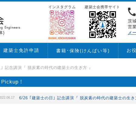
インスタグラム
建築士会携帯サイト
茨城
営業
体)
メ
建築士免許申請
お
書籍･保険
(けんばい等)
の日｣ 記念講演『 脱炭素の時代の建築士の生き方 』
Pickup！
022.06.17
6/26 ｢建築士の日｣ 記念講演『 脱炭素の時代の建築士の生き