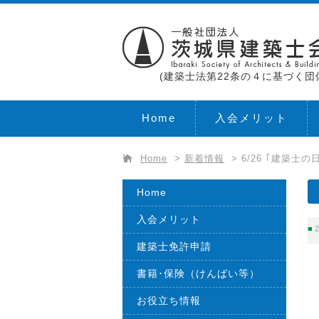
(建築士法第22条の４に基づく団
Home
入会メリット
Home
>
新着情報
>
6/26 ｢建築士
Home
入会メリット
2
建築士免許申請
書籍･保険（けんばい等）
お役立ち情報