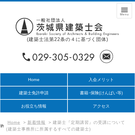
(建築士法第22条の４に基づく団体)
Home
入会メリット
建築士免許申請
書籍･保険
(けんばい等)
お役立ち情報
アクセス
Home
>
新着情報
>
建築士『定期講習』の受講について
(建築士事務所に所属するすべての建築士)