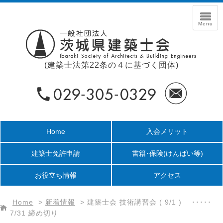
(建築士法第22条の４に基づく団体)
Home
入会メリット
建築士免許申請
書籍･保険
(けんばい等)
お役立ち情報
アクセス
Home
>
新着情報
>
建築士会 技術講習会 ( 9/1 ) ･････
7/31 締め切り