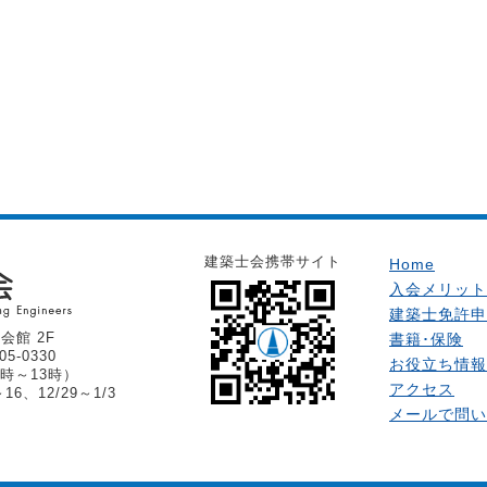
建築士会携帯サイト
Home
入会メリット
建築士免許申
会館 2F
書籍･保険
05-0330
お役立ち情報
時～13時）
アクセス
6、12/29～1/3
メールで問い