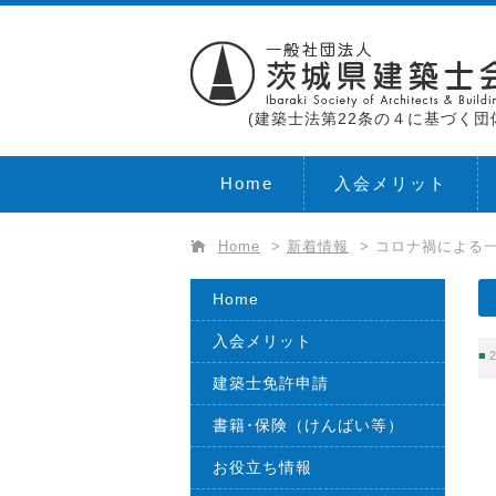
(建築士法第22条の４に基づく団
Home
入会メリット
Home
>
新着情報
>
コロナ禍による一
Home
入会メリット
2
建築士免許申請
書籍･保険（けんばい等）
お役立ち情報