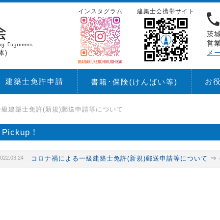
インスタグラム
建築士会携帯サイト
茨城
営業
体)
メ
建築士免許申請
お
書籍･保険
(けんばい等)
級建築士免許(新規)郵送申請等について
Pickup！
022.03.24
コロナ禍による一級建築士免許(新規)郵送申請等について
⇒