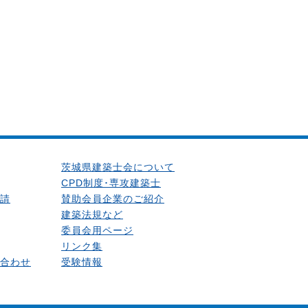
茨城県建築士会について
CPD制度･専攻建築士
請
賛助会員企業のご紹介
建築法規など
委員会用ページ
リンク集
合わせ
受験情報