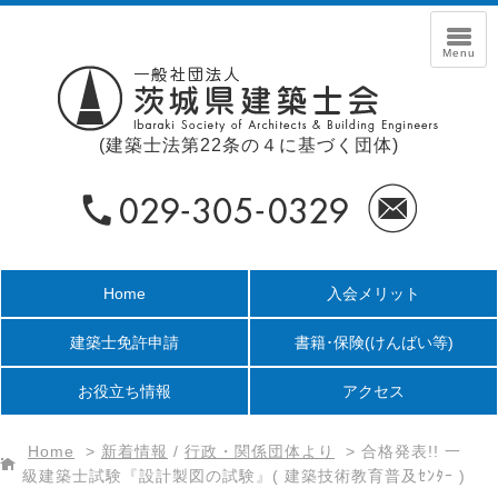
(建築士法第22条の４に基づく団体)
Home
入会メリット
建築士免許申請
書籍･保険
(けんばい等)
お役立ち情報
アクセス
Home
>
新着情報
/
行政・関係団体より
>
合格発表!! 一
級建築士試験『設計製図の試験』( 建築技術教育普及ｾﾝﾀｰ )