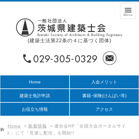
(建築士法第22条の４に基づく団体)
Home
入会メリット
建築士免許申請
書籍･保険
(けんばい等)
お役立ち情報
アクセス
Home
>
新着情報
>
連合会HP「全国大会ポータルサイ
ト」にて「見逃し配信」を開始!!