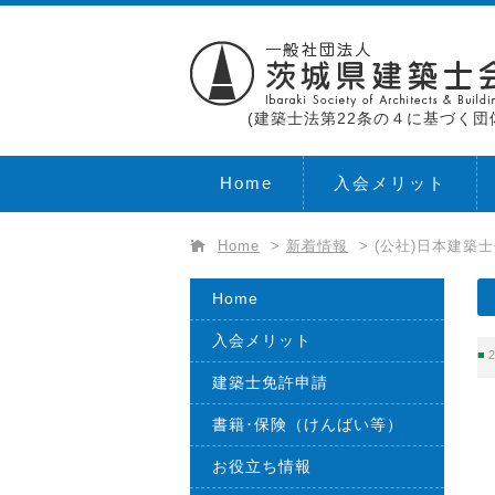
(建築士法第22条の４に基づく団
Home
入会メリット
Home
>
新着情報
>
(公社)日本建築
Home
入会メリット
2
建築士免許申請
書籍･保険（けんばい等）
お役立ち情報