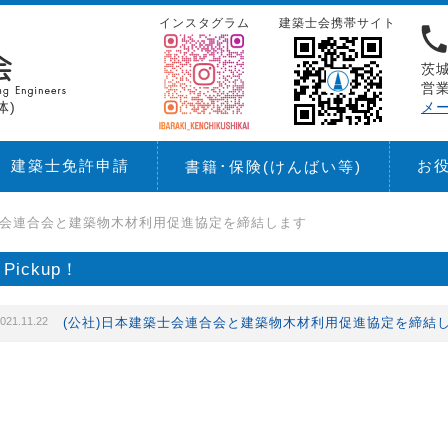
インスタグラム
建築士会携帯サイト
茨城
営業
体)
メ
建築士免許申請
お
書籍･保険
(けんばい等)
士会連合会と建築物木材利用促進協定を締結します
Pickup！
021.11.22
(公社)日本建築士会連合会と建築物木材利用促進協定を締結