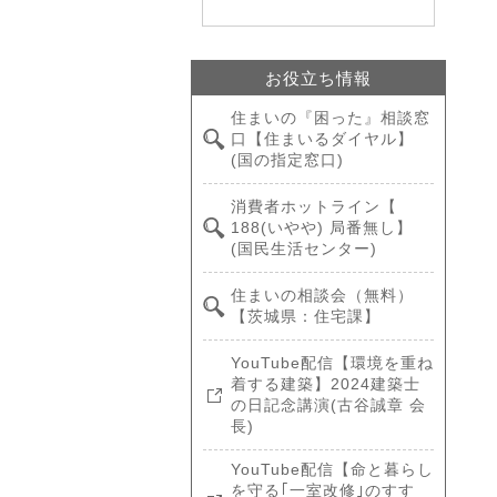
お役立ち情報
住まいの『困った』相談窓
口【住まいるダイヤル】
(国の指定窓口)
消費者ホットライン【
188(いやや) 局番無し】
(国民生活センター)
住まいの相談会（無料）
【茨城県：住宅課】
YouTube配信【環境を重ね
着する建築】2024建築士
の日記念講演(古谷誠章 会
長)
YouTube配信【命と暮らし
を守る｢一室改修｣のすす