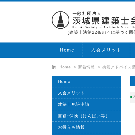
(建築士法第22条の４に基づく団
Home
入会メリット
Home
>
新着情報
>
換気アドバイス講
Home
入会メリット
2
建築士免許申請
書籍･保険（けんばい等）
お役立ち情報