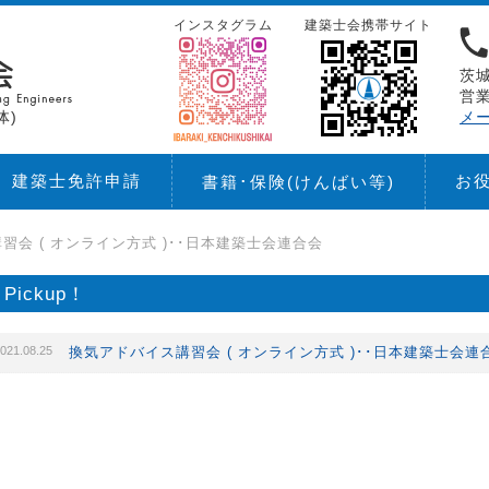
インスタグラム
建築士会携帯サイト
茨城
営業
体)
メ
建築士免許申請
お
書籍･保険
(けんばい等)
習会 ( オンライン方式 )･･日本建築士会連合会
Pickup！
021.08.25
換気アドバイス講習会 ( オンライン方式 )･･日本建築士会連