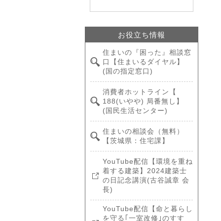
お役立ち情報
住まいの『困った』相談窓
口【住まいるダイヤル】
(国の指定窓口)
消費者ホットライン【
188(いやや) 局番無し】
(国民生活センター)
住まいの相談会（無料）
【茨城県：住宅課】
YouTube配信【環境を重ね
着する建築】2024建築士
の日記念講演(古谷誠章 会
長)
YouTube配信【命と暮らし
を守る｢一室改修｣のすす