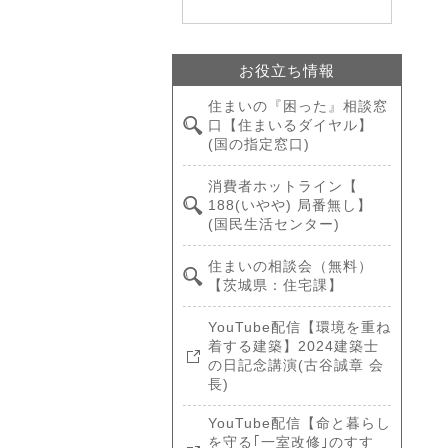
お役立ち情報
住まいの『困った』相談窓
口【住まいるダイヤル】
(国の指定窓口)
消費者ホットライン【
188(いやや) 局番無し】
(国民生活センター)
住まいの相談会（無料）
【茨城県：住宅課】
YouTube配信【環境を重ね
着する建築】2024建築士
の日記念講演(古谷誠章 会
長)
YouTube配信【命と暮らし
を守る｢一室改修｣のすす