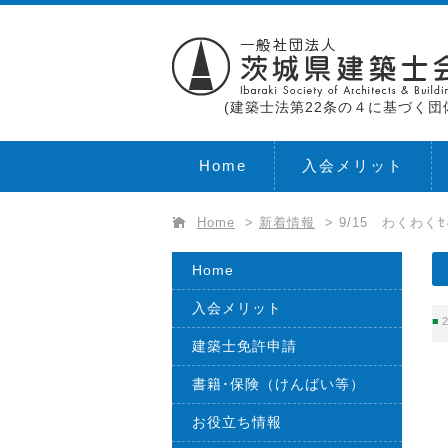
(建築士法第22条の４に基づく団
Home
入会メリット
Home
>
新着情報
>
9/15 わくわく
Home
入会メリット
2
建築士免許申請
書籍･保険（けんばい等）
お役立ち情報