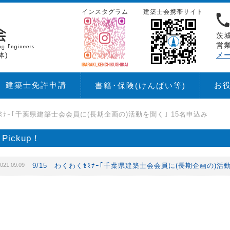
インスタグラム
建築士会携帯サイト
茨城
営業
体)
メ
建築士免許申請
お
書籍･保険
(けんばい等)
ｾﾐﾅｰ｢千葉県建築士会会員に(長期企画の)活動を聞く｣ 15名申込み
Pickup！
021.09.09
9/15 わくわくｾﾐﾅｰ｢千葉県建築士会会員に(長期企画の)活