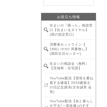
お役立ち情報
住まいの『困った』相談窓
口【住まいるダイヤル】
(国の指定窓口)
消費者ホットライン【
188(いやや) 局番無し】
(国民生活センター)
住まいの相談会（無料）
【茨城県：住宅課】
YouTube配信【環境を重ね
着する建築】2024建築士
の日記念講演(古谷誠章 会
長)
YouTube配信【命と暮らし
を守る｢一室改修｣のすす