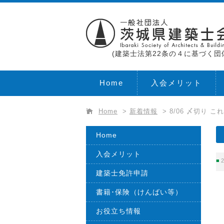
(建築士法第22条の４に基づく団
Home
入会メリット
Home
>
新着情報
>
8/06 〆切り 
Home
入会メリット
2
建築士免許申請
書籍･保険（けんばい等）
お役立ち情報