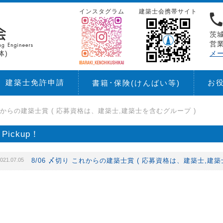
インスタグラム
建築士会携帯サイト
茨城
営業
体)
メ
建築士免許申請
お
書籍･保険
(けんばい等)
これからの建築士賞 ( 応募資格は、建築士,建築士を含むグループ )
Pickup！
021.07.05
8/06 〆切り これからの建築士賞 ( 応募資格は、建築士,建