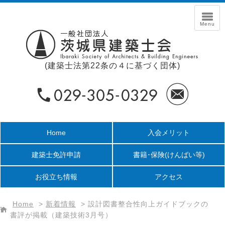
(建築士法第22条の４に基づく団体)
Home
入会メリット
建築士免許申請
書籍･保険
(けんばい等)
お役立ち情報
アクセス
Home
>
新着情報
>
設計図書整合性向上ガイドブックの
書評が掲載（建築技術3月号）