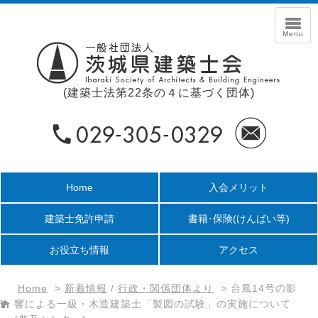
(建築士法第22条の４に基づく団体)
Home
入会メリット
建築士免許申請
書籍･保険
(けんばい等)
お役立ち情報
アクセス
Home
>
新着情報
/
行政・関係団体より
>
台風14号の影
響による一級・木造建築士「製図の試験」の実施について