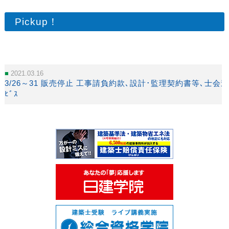
Pickup！
2021.03.16
3/26～31 販売停止 工事請負約款､設計･監理契約書等､士会
ﾋﾞｽ