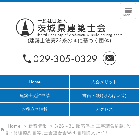
(建築士法第22条の４に基づく団体)
Home
入会メリット
建築士免許申請
書籍･保険
(けんばい等)
お役立ち情報
アクセス
Home
>
新着情報
>
3/26～31 販売停止 工事請負約款､設
計･監理契約書等､士会連合会Web書籍購入ｻｰﾋﾞｽ