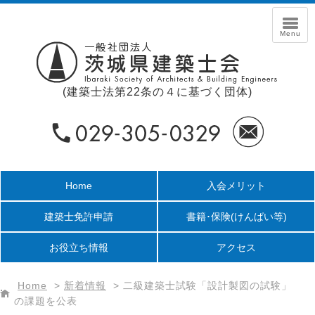
(建築士法第22条の４に基づく団体)
Home
入会メリット
建築士免許申請
書籍･保険
(けんばい等)
お役立ち情報
アクセス
Home
>
新着情報
>
二級建築士試験「設計製図の試験」
の課題を公表