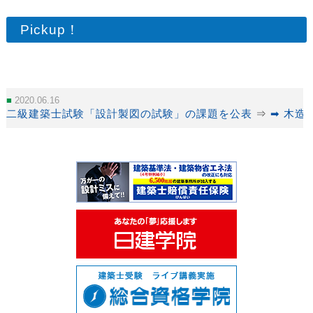
Pickup！
2020.06.16
二級建築士試験「設計製図の試験」の課題を公表
⇒
➡ 木造