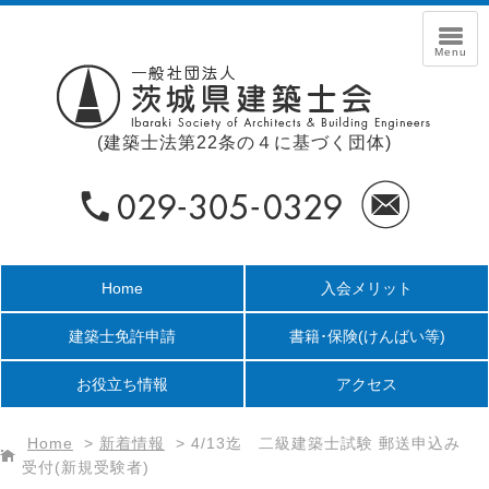
(建築士法第22条の４に基づく団体)
Home
入会メリット
建築士免許申請
書籍･保険
(けんばい等)
お役立ち情報
アクセス
Home
>
新着情報
>
4/13迄 二級建築士試験 郵送申込み
受付(新規受験者)