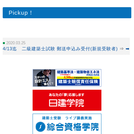
Pickup！
2020.03.25
4/13迄 二級建築士試験 郵送申込み受付(新規受験者)
⇒
➡