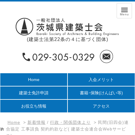
(建築士法第22条の４に基づく団体)
Home
入会メリット
建築士免許申請
書籍･保険
(けんばい等)
お役立ち情報
アクセス
Home
>
新着情報
/
行政・関係団体より
>
民間(旧四会)連
合協定 工事請負 契約約款など( 建築士会連合会Webサービ