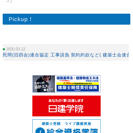
ス)
Pickup！
2020.03.12
民間(旧四会)連合協定 工事請負 契約約款など( 建築士会連合