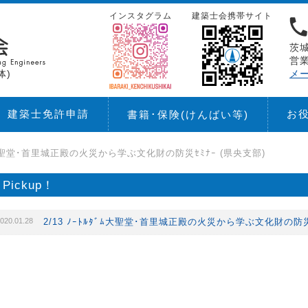
インスタグラム
建築士会携帯サイト
茨城
営業
体)
メ
建築士免許申請
お
書籍･保険
(けんばい等)
ﾀﾞﾑ大聖堂･首里城正殿の火災から学ぶ文化財の防災ｾﾐﾅｰ (県央支部)
Pickup！
020.01.28
2/13 ﾉｰﾄﾙﾀﾞﾑ大聖堂･首里城正殿の火災から学ぶ文化財の防災ｾ