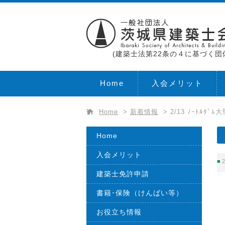
(建築士法第22条の４に基づく団
Home
入会メリット
Home
>
新着情報
>
2/13 ﾉｰﾄﾙ
Home
入会メリット
2
建築士免許申請
書籍･保険（けんばい等）
お役立ち情報