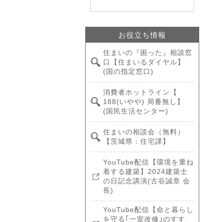
お役立ち情報
住まいの『困った』相談窓
口【住まいるダイヤル】
(国の指定窓口)
消費者ホットライン【
188(いやや) 局番無し】
(国民生活センター)
住まいの相談会（無料）
【茨城県：住宅課】
YouTube配信【環境を重ね
着する建築】2024建築士
の日記念講演(古谷誠章 会
長)
YouTube配信【命と暮らし
を守る｢一室改修｣のすす