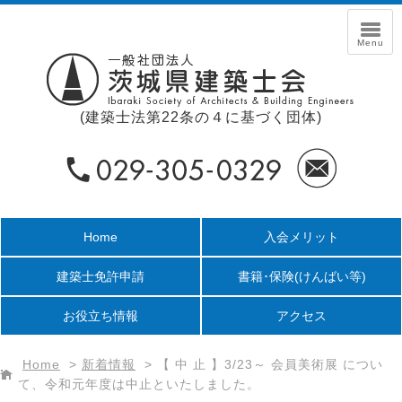
(建築士法第22条の４に基づく団体)
Home
入会メリット
建築士免許申請
書籍･保険
(けんばい等)
お役立ち情報
アクセス
Home
>
新着情報
>
【 中 止 】3/23～ 会員美術展 につい
て、令和元年度は中止といたしました。