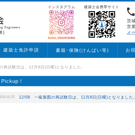
インスタグラム
建築士会携帯サイト
茨城
営業
体)
メ
建築士免許申請
お
書籍･保険
(けんばい等)
図の再試験日は、12月8日(日曜)となりました。
Pickup！
019.10.23
12/08 一級製図の再試験日は、12月8日(日曜)となりました