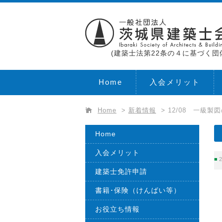
(建築士法第22条の４に基づく団
Home
入会メリット
Home
>
新着情報
>
12/08 一級製
Home
入会メリット
2
建築士免許申請
書籍･保険（けんばい等）
お役立ち情報