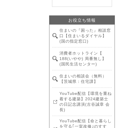
お役立ち情報
住まいの『困った』相談窓
口【住まいるダイヤル】
(国の指定窓口)
消費者ホットライン【
188(いやや) 局番無し】
(国民生活センター)
住まいの相談会（無料）
【茨城県：住宅課】
YouTube配信【環境を重ね
着する建築】2024建築士
の日記念講演(古谷誠章 会
長)
YouTube配信【命と暮らし
を守る｢一室改修｣のすす