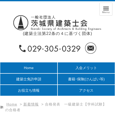
(建築士法第22条の４に基づく団体)
Home
入会メリット
建築士免許申請
書籍･保険
(けんばい等)
お役立ち情報
アクセス
Home
>
新着情報
>
合格発表 一級建築士【学科試験】
の合格者