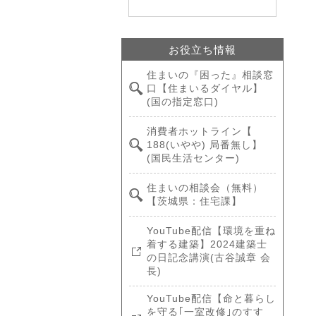
お役立ち情報
住まいの『困った』相談窓
口【住まいるダイヤル】
(国の指定窓口)
消費者ホットライン【
188(いやや) 局番無し】
(国民生活センター)
住まいの相談会（無料）
【茨城県：住宅課】
YouTube配信【環境を重ね
着する建築】2024建築士
の日記念講演(古谷誠章 会
長)
YouTube配信【命と暮らし
を守る｢一室改修｣のすす