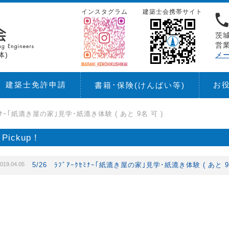
インスタグラム
建築士会携帯サイト
茨城
営業
体)
メ
建築士免許申請
お
書籍･保険
(けんばい等)
ｸｾﾐﾅｰ｢紙漉き屋の家｣見学･紙漉き体験 ( あと 9名 可 )
Pickup！
019.04.05
5/26 ﾗﾌﾞｱｰｸｾﾐﾅｰ｢紙漉き屋の家｣見学･紙漉き体験 ( あと 9