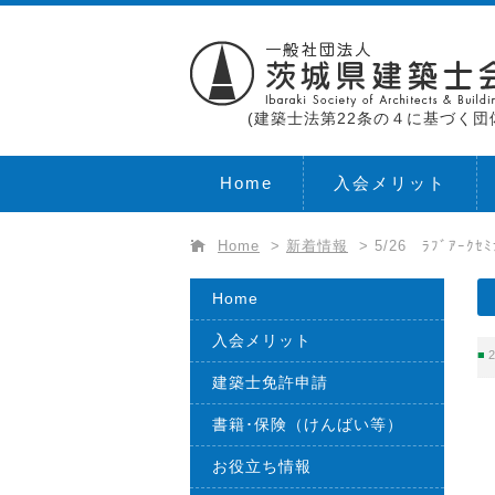
(建築士法第22条の４に基づく団
Home
入会メリット
Home
>
新着情報
>
5/26 ﾗﾌﾞｱｰ
Home
入会メリット
2
建築士免許申請
書籍･保険（けんばい等）
お役立ち情報