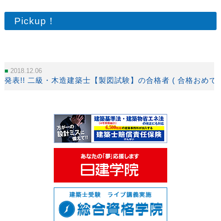
Pickup！
2018.12.06
発表!! 二級・木造建築士【製図試験】の合格者 ( 合格おめで