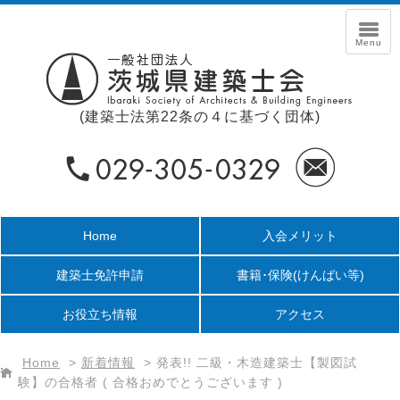
(建築士法第22条の４に基づく団体)
Home
入会メリット
建築士免許申請
書籍･保険
(けんばい等)
お役立ち情報
アクセス
Home
>
新着情報
>
発表!! 二級・木造建築士【製図試
験】の合格者 ( 合格おめでとうございます )