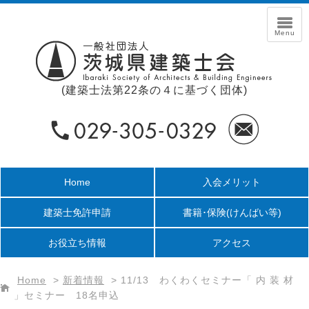
(建築士法第22条の４に基づく団体)
Home
入会メリット
建築士免許申請
書籍･保険
(けんばい等)
お役立ち情報
アクセス
Home
>
新着情報
>
11/13 わくわくセミナー「 内 装 材
」セミナー 18名申込