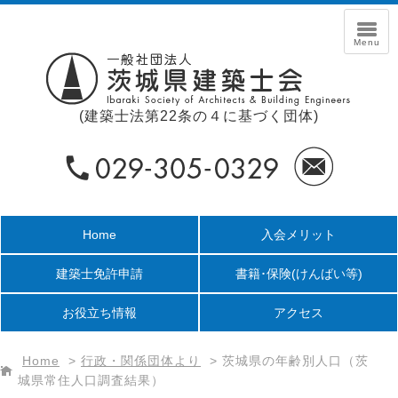
(建築士法第22条の４に基づく団体)
Home
入会メリット
建築士免許申請
書籍･保険
(けんばい等)
お役立ち情報
アクセス
Home
>
行政・関係団体より
>
茨城県の年齢別人口（茨
城県常住人口調査結果）