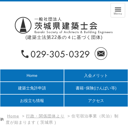
(建築士法第22条の４に基づく団体)
Home
入会メリット
建築士免許申請
書籍･保険
(けんばい等)
お役立ち情報
アクセス
Home
>
行政・関係団体より
>
住宅宿泊事業（民泊）制
度が始まります ( 茨城県 )