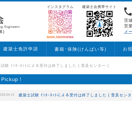
インスタグラム
建築士会携帯サイト
茨城
営業
体)
メ
建築士免許申請
お
書籍･保険
(けんばい等)
試験 ｲﾝﾀｰﾈｯﾄによる受付は終了しました ( 普及センター )
Pickup！
018.04.13
建築士試験 ｲﾝﾀｰﾈｯﾄによる受付は終了しました ( 普及センタ