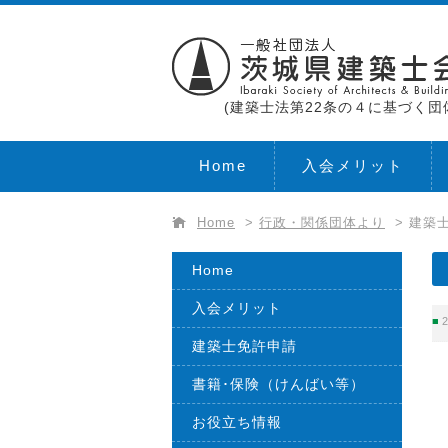
(建築士法第22条の４に基づく団
Home
入会メリット
Home
>
行政・関係団体より
>
建築士
Home
入会メリット
2
建築士免許申請
書籍･保険（けんばい等）
お役立ち情報