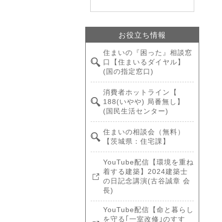
お役立ち情報
住まいの『困った』相談窓
口【住まいるダイヤル】
(国の指定窓口)
消費者ホットライン【
188(いやや) 局番無し】
(国民生活センター)
住まいの相談会（無料）
【茨城県：住宅課】
YouTube配信【環境を重ね
着する建築】2024建築士
の日記念講演(古谷誠章 会
長)
YouTube配信【命と暮らし
を守る｢一室改修｣のすす