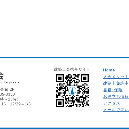
建築士会携帯サイト
Home
入会メリット
建築士免許申
会館 2F
書籍･保険
05-0330
お役立ち情報
時～13時）
アクセス
6、12/29～1/3
メールで問い