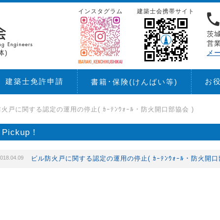
インスタグラム
建築士会携帯サイト
茨城
営業
体)
メ
建築士免許申請
お
書籍･保険
(けんばい等)
火戸に関する認定の運用の停止( ｶｰﾃﾝｳｫｰﾙ・防火開口部協会 )
Pickup！
018.04.09
ビル防火戸に関する認定の運用の停止( ｶｰﾃﾝｳｫｰﾙ・防火開口