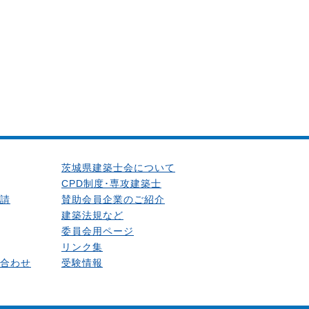
茨城県建築士会について
CPD制度･専攻建築士
請
賛助会員企業のご紹介
建築法規など
委員会用ページ
リンク集
合わせ
受験情報