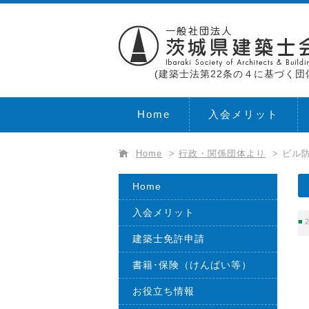
(建築士法第22条の４に基づく団
Home
入会メリット
Home
>
行政・関係団体より
>
ビル防
Home
入会メリット
2
建築士免許申請
書籍･保険（けんばい等）
お役立ち情報