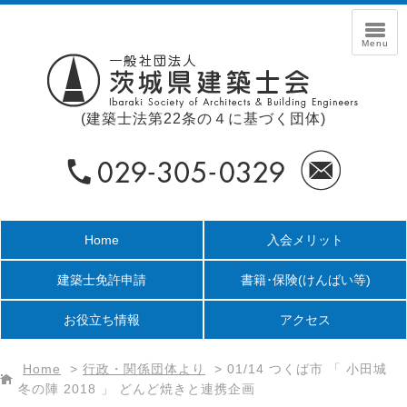
(建築士法第22条の４に基づく団体)
Home
入会メリット
建築士免許申請
書籍･保険
(けんばい等)
お役立ち情報
アクセス
Home
>
行政・関係団体より
>
01/14 つくば市 「 小田城
冬の陣 2018 」 どんど焼きと連携企画