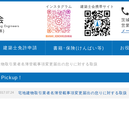
インスタグラム
建築士会携帯サイト
茨城
営業
体)
メ
建築士免許申請
お
書籍･保険
(けんばい等)
建物取引業者名簿登載事項変更届出の怠りに対する取扱
Pickup！
017.07.24
宅地建物取引業者名簿登載事項変更届出の怠りに対する取扱