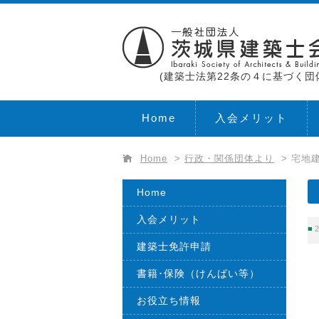
(建築士法第22条の４に基づく団
Home
入会メリット
Home
>
行政・関係団体より
>
宅地
Home
入会メリット
2
建築士免許申請
書籍･保険（けんばい等）
お役立ち情報