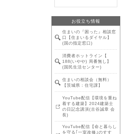
お役立ち情報
住まいの『困った』相談窓
口【住まいるダイヤル】
(国の指定窓口)
消費者ホットライン【
188(いやや) 局番無し】
(国民生活センター)
住まいの相談会（無料）
【茨城県：住宅課】
YouTube配信【環境を重ね
着する建築】2024建築士
の日記念講演(古谷誠章 会
長)
YouTube配信【命と暮らし
を守る｢一室改修｣のすす