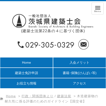
(建築士法第22条の４に基づく団体)
Home
入会メリット
建築士免許申請
書籍･保険
(けんばい等)
お役立ち情報
アクセス
Home
>
行政・関係団体より
/
建築法規
>
木造建築物の
耐久性に係る評価のためのガイドライン【国交省】