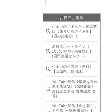
お役立ち情報
住まいの『困った』相談窓
口【住まいるダイヤル】
(国の指定窓口)
消費者ホットライン【
188(いやや) 局番無し】
(国民生活センター)
住まいの相談会（無料）
【茨城県：住宅課】
YouTube配信【環境を重ね
着する建築】2024建築士
の日記念講演(古谷誠章 会
長)
YouTube配信【命と暮らし
を守る｢一室改修｣のすす