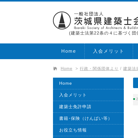
(建築士法第22条の４に基づく団
Home
入会メリット
Home
>
行政・関係団体より
/
建築法
Home
入会メリット
2
建築士免許申請
書籍･保険（けんばい等）
お役立ち情報