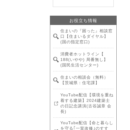
お役立ち情報
住まいの『困った』相談窓
口【住まいるダイヤル】
(国の指定窓口)
消費者ホットライン【
188(いやや) 局番無し】
(国民生活センター)
住まいの相談会（無料）
【茨城県：住宅課】
YouTube配信【環境を重ね
着する建築】2024建築士
の日記念講演(古谷誠章 会
長)
YouTube配信【命と暮らし
を守る｢一室改修｣のすす