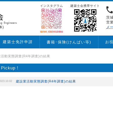
インスタグラム
建築士会携帯サイト
茨城
営業
体)
メ
建築士免許申請
お
書籍･保険
(けんばい等)
活動実態調査(R4年調査)の結果
Pickup！
023.10.02
建設業活動実態調査(R4年調査)の結果