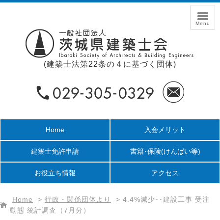
(建築士法第22条の４に基づく団体)
Home
入会メリット
建築士免許申請
書籍･保険
(けんばい等)
お役立ち情報
アクセス
Home
>
行政・関係団体より
>
4.4%減少･･建設工事 受注
動態 統計調査（7月分）