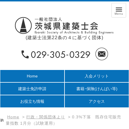
(建築士法第22条の４に基づく団体)
Home
入会メリット
建築士免許申請
書籍･保険
(けんばい等)
お役立ち情報
アクセス
Home
>
行政・関係団体より
>
0.3%下落 既存住宅販売
量指数 1月分（試験運用）