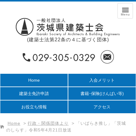
(建築士法第22条の４に基づく団体)
Home
入会メリット
建築士免許申請
書籍･保険
(けんばい等)
お役立ち情報
アクセス
Home
>
行政・関係団体より
>
「いばらき推し」「茨城
のしらす」令和5年4月21日放送