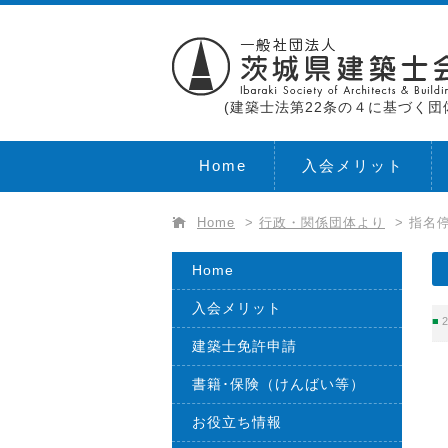
(建築士法第22条の４に基づく団
Home
入会メリット
Home
>
行政・関係団体より
>
指名
Home
入会メリット
2
建築士免許申請
書籍･保険（けんばい等）
お役立ち情報