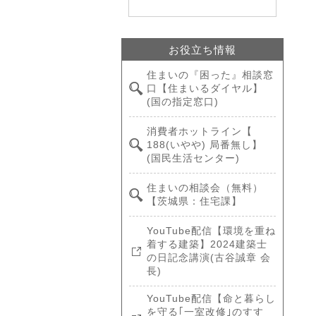
お役立ち情報
住まいの『困った』相談窓
口【住まいるダイヤル】
(国の指定窓口)
消費者ホットライン【
188(いやや) 局番無し】
(国民生活センター)
住まいの相談会（無料）
【茨城県：住宅課】
YouTube配信【環境を重ね
着する建築】2024建築士
の日記念講演(古谷誠章 会
長)
YouTube配信【命と暮らし
を守る｢一室改修｣のすす