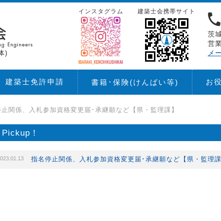
インスタグラム
建築士会携帯サイト
茨城
営業
体)
メ
建築士免許申請
お
書籍･保険
(けんばい等)
停止関係、入札参加資格変更届･承継願など【県・監理課】
Pickup！
023.01.13
指名停止関係、入札参加資格変更届･承継願など【県・監理