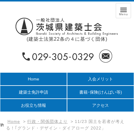
(建築士法第22条の４に基づく団体)
Home
入会メリット
建築士免許申請
書籍･保険
(けんばい等)
お役立ち情報
アクセス
Home
>
行政・関係団体より
>
11/23 国土を若者が考え
る！｢グランド・デザイン・ダイアローグ 2022」