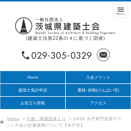
(建築士法第22条の４に基づく団体)
Home
入会メリット
建築士免許申請
書籍･保険
(けんばい等)
お役立ち情報
アクセス
Home
>
行政・関係団体より
>
10/30 水戸黄門漫遊マラ
ソン大会の交通規制について【水戸市】